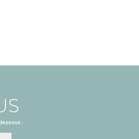
US
dessous :