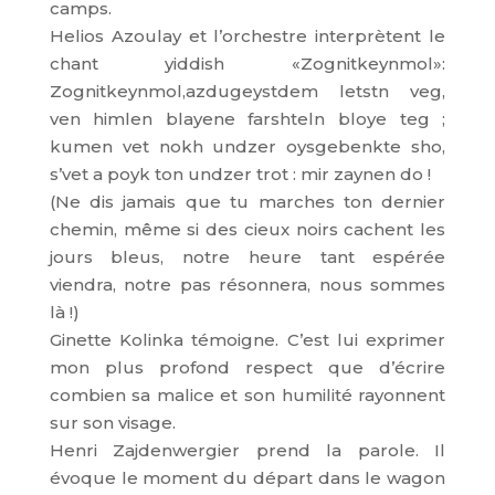
camps.
Helios Azoulay et l’orchestre interprètent le
chant yiddish «Zognitkeynmol»:
Zognitkeynmol,azdugeystdem letstn veg,
ven himlen blayene farshteln bloye teg ;
kumen vet nokh undzer oysgebenkte sho,
s’vet a poyk ton undzer trot : mir zaynen do !
(Ne dis jamais que tu marches ton dernier
chemin, même si des cieux noirs cachent les
jours bleus, notre heure tant espérée
viendra, notre pas résonnera, nous sommes
là !)
Ginette Kolinka témoigne. C’est lui exprimer
mon plus profond respect que d’écrire
combien sa malice et son humilité rayonnent
sur son visage.
Henri Zajdenwergier prend la parole. Il
évoque le moment du départ dans le wagon