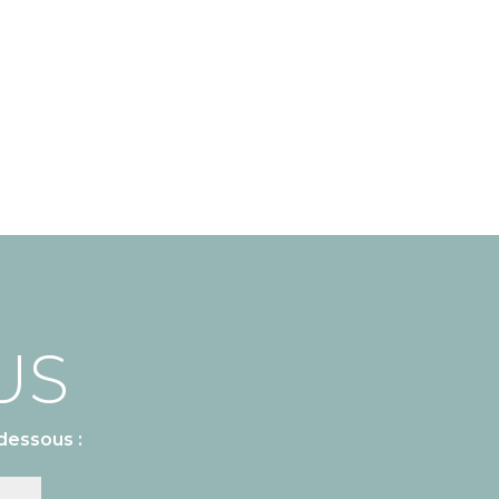
US
dessous :