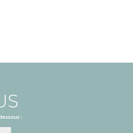
US
dessous :