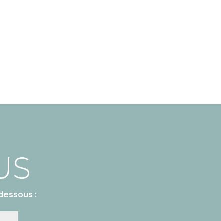
US
dessous :