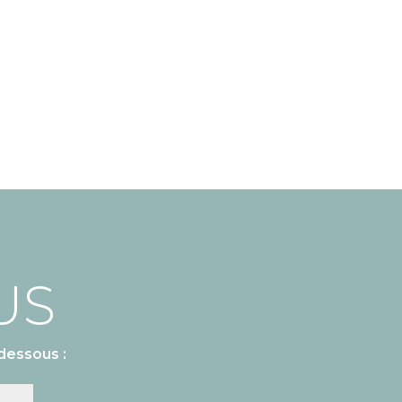
US
dessous :