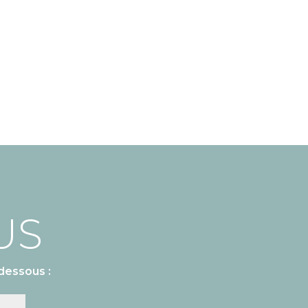
US
dessous :