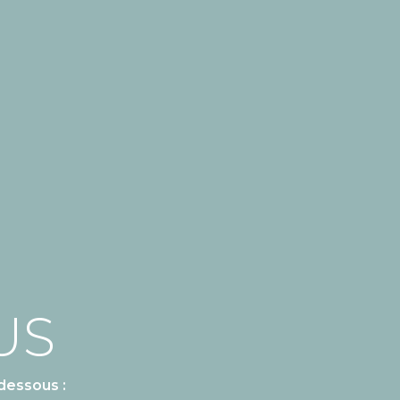
US
dessous :