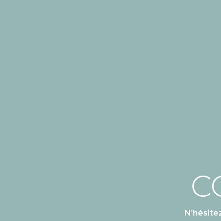
C
N’hésite