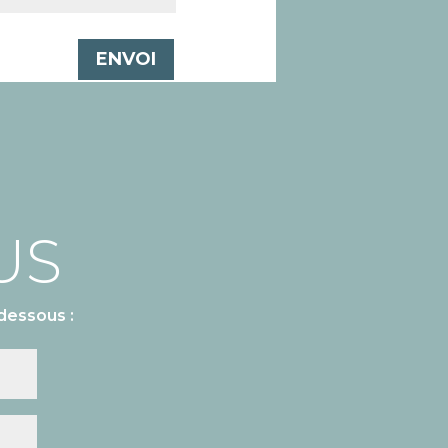
ENVOI
US
dessous :