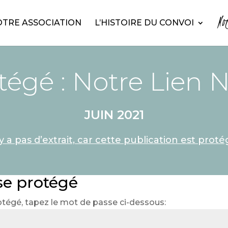
No
TRE ASSOCIATION
L’HISTOIRE DU CONVOI
tégé : Notre Lien 
JUIN 2021
n’y a pas d’extrait, car cette publication est proté
se protégé
otégé, tapez le mot de passe ci-dessous: