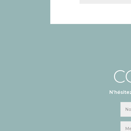
C
N’hésite