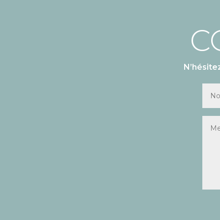
C
N’hésite