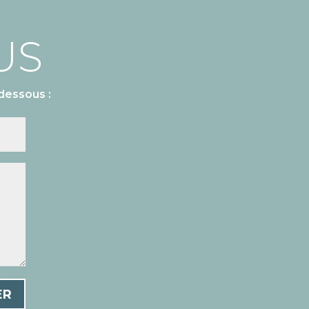
US
dessous :
ER