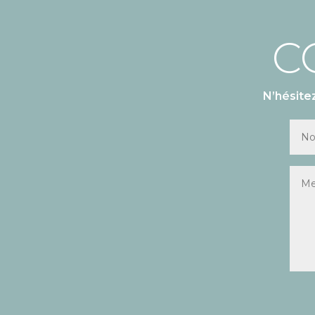
C
N’hésite