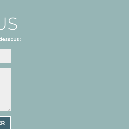
US
dessous :
ER