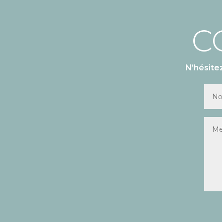
C
N’hésite