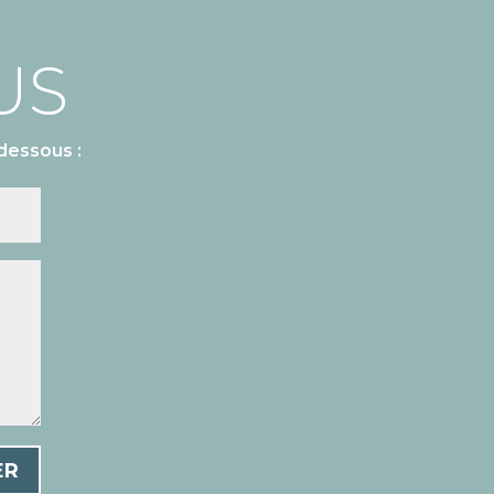
US
dessous :
ER