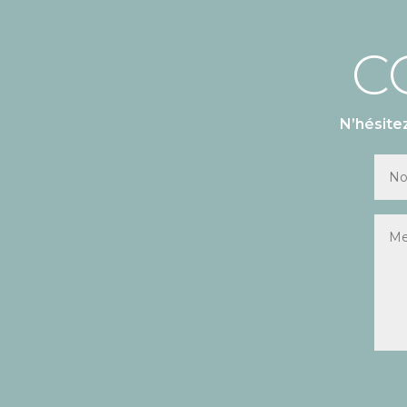
C
N’hésite