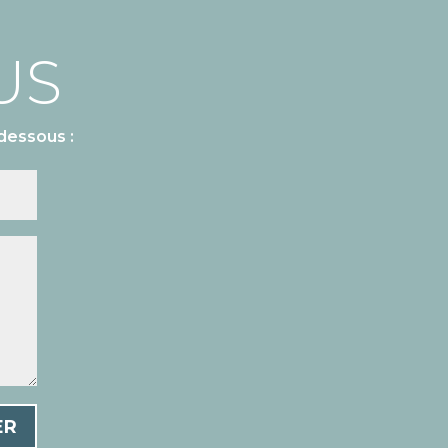
US
dessous :
ER