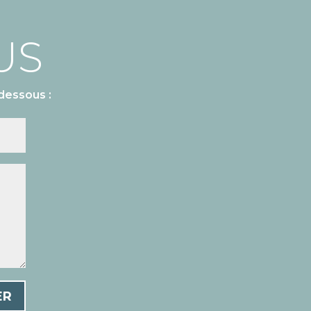
US
dessous :
ER