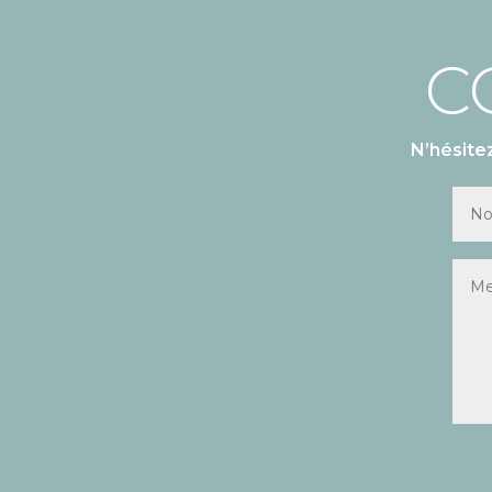
C
N’hésite