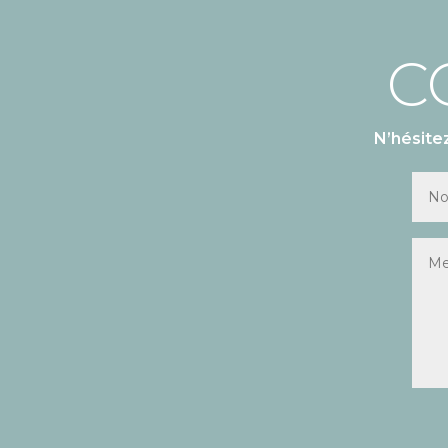
C
N’hésite