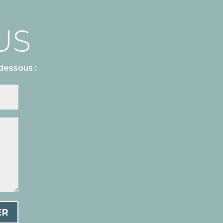
US
dessous :
ER