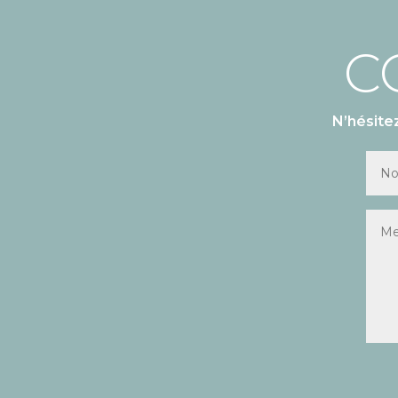
C
N’hésite