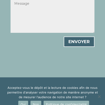
ENVOYER
©2026 Convoi 73 |
Mentions légales
|
Politique de
Acceptez-vous le dépôt et la lecture de cookies afin de nous
confidentialité
permettre d'analyser votre navigation de manière anonyme et
de mesurer l'audience de notre site internet ?
Création : Laurent PEREZ
Oui
Non
Politique de confidentialité