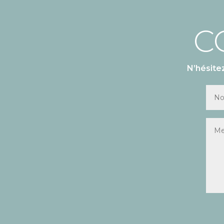
C
N’hésite