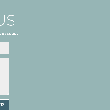
US
dessous :
ER