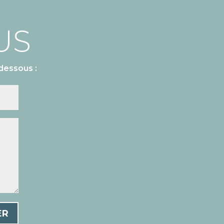
US
dessous :
ER