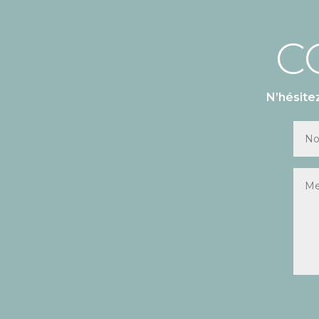
C
N’hésite