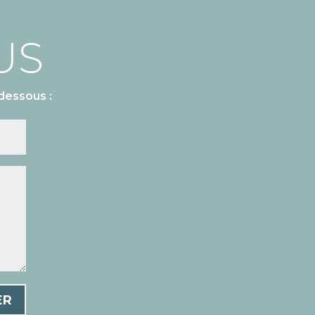
US
dessous :
ER