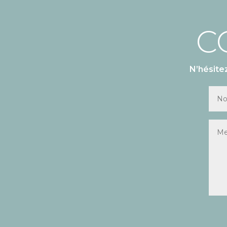
C
N’hésite