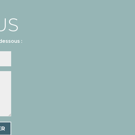
US
dessous :
ER