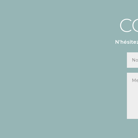
C
N’hésite