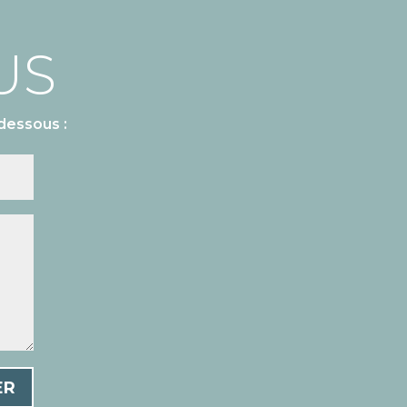
US
dessous :
ER