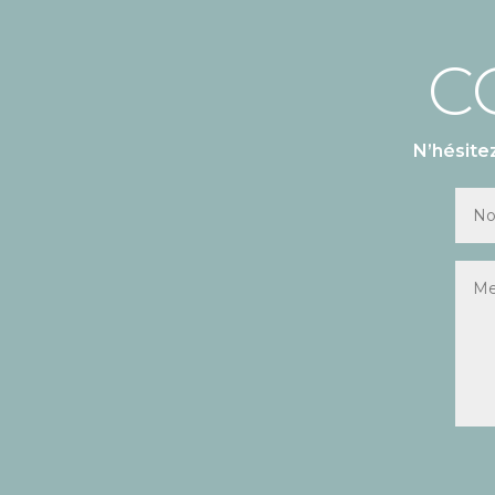
C
N’hésite