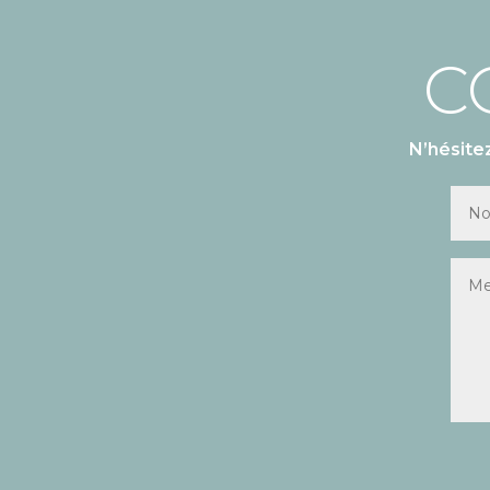
C
N’hésite