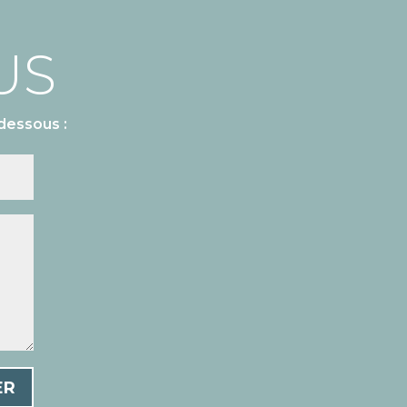
US
dessous :
ER