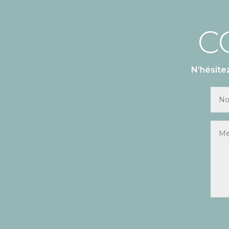
C
N’hésite