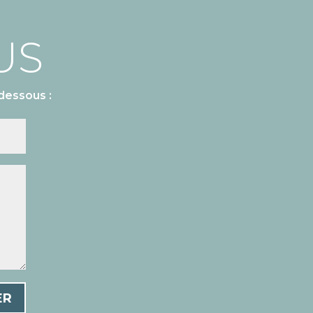
US
dessous :
ER