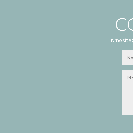
C
N’hésite