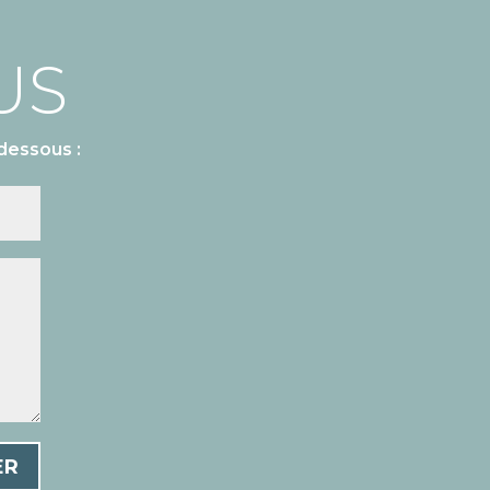
US
dessous :
ER