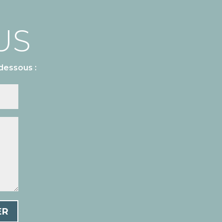
US
dessous :
ER