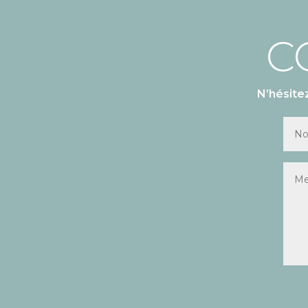
C
N’hésite