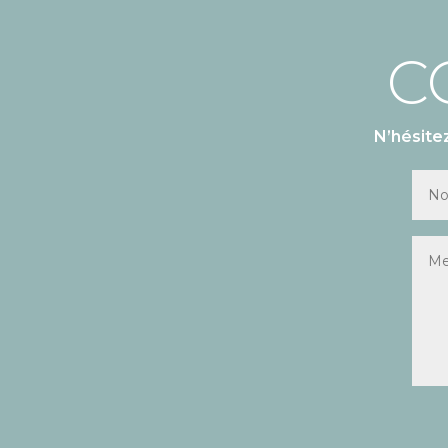
C
N’hésite