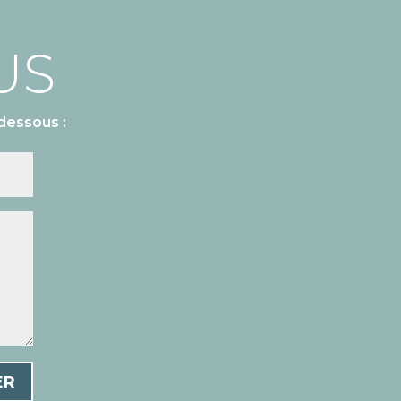
US
dessous :
ER