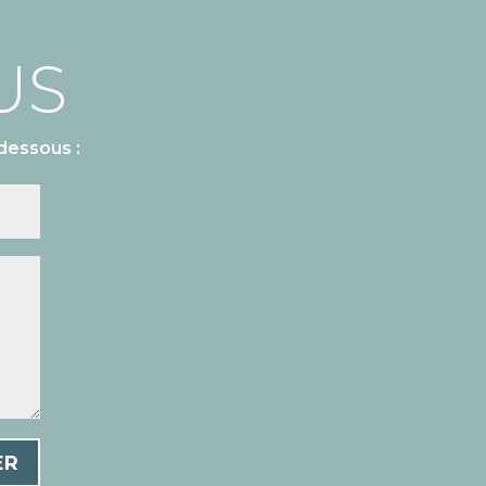
US
dessous :
ER