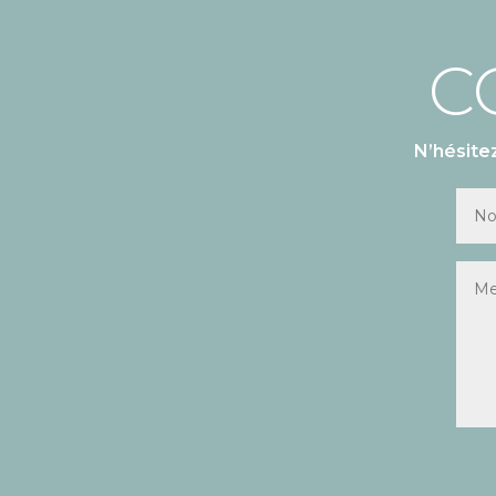
C
N’hésite